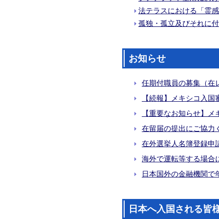
法テラスにおける「霊感
孤独・孤立及びそれに付
お知らせ
任期付職員の募集（在
【続報】メキシコ入国
【重要なお知らせ】メ
在留届の提出にご協力
在外選挙人名簿登録申
海外で運転等する場合
日本国外の金融機関で
日本へ入国される皆