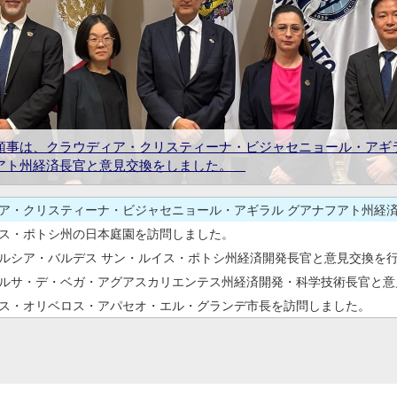
ス・オリベロス・アパセオ・エル・グランデ市長を訪問しました。
使とともに、MAS JAPON EN EL BAJIO 2026の開会式に出席し
シコ大使とともに、第17回全国日系人大会（CONANI）に出席しました
日系人大会（CONANI）の記者会見に出席しました。
館、メキシコ日本商工会議所グアナファト支部、グアナファト州政
領事は、クラウディア・クリスティーナ・ビジャセニョール・アギラ
領事は、マリオ・ガルシア・バルデス サン・ルイス・ポトシ州経済
領事は、エサウ・ガルサ・デ・ベガ・アグアスカリエンテス州経済
領事は、ホセ・ルイス・オリベロス・アパセオ・エル・グランデ市
事は、本清在メキシコ大使とともに、MAS JAPON EN EL BAJIO 2
領事は、本清在メキシコ大使とともに、第17回全国日系人大会（CON
館、メキシコ日本商工会議所グアナファト支部、グアナファト州政
工会議所グアナファト支部、グアナファト州政府は、治安連絡会議を開
会議を開催しました
アト州経済長官と意見交換をしました。
見交換を行いました。
長官と意見交換を行いました。
した。
出席しました。
しました。
会議を開催しました
領事は、第17回全国日系人大会（CONANI）の記者会見に出席し
青山総領事は、サン・ルイス・ポトシ州の日本庭園を訪問しまし
ス・ポトシ州の日本庭園を訪問しました。
ルシア・バルデス サン・ルイス・ポトシ州経済開発長官と意見交換を
ルサ・デ・ベガ・アグアスカリエンテス州経済開発・科学技術長官と意
ス・オリベロス・アパセオ・エル・グランデ市長を訪問しました。
使とともに、MAS JAPON EN EL BAJIO 2026の開会式に出席し
シコ大使とともに、第17回全国日系人大会（CONANI）に出席しました
日系人大会（CONANI）の記者会見に出席しました。