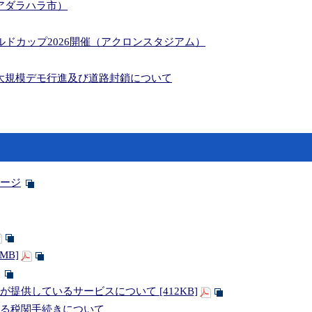
アダラハラ市）
ールドカップ2026開催（アクロンスタジアム）
大規模デモ行進及び道路封鎖について
ージ
MB]
提供しているサービスについて [412KB]
る税関手続きについて