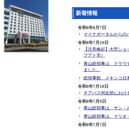
総領事館、メキシコ日本商
新着情報
青山総領事は、サン・ルイ
令和8年8月7日
青山総領事は、マリオ・ガ
マイナポータルからの
青山総領事は、エサウ・ガ
令和8年7月29日
青山総領事は、ホセ・ルイ
【注意喚起】大型ショ
プアト市）
青山総領事は、本清在メキシコ大
青山総領事は、本清在メキ
青山総領事は、クラウ
ました。
青山総領事は、第17回全国
総領事館、メキシコ日
総領事館、メキシコ日本商
令和8年7月18日
チアパス州近郊におけ
令和8年7月9日
青山総領事は、サン・
青山総領事は、マリオ
令和8年7月7日