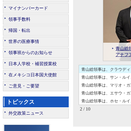
マイナンバーカード
領事手数料
青山総領事は、ホセ・ルイ
青山総領事は、本清在メキシコ大
帰国・転出
青山総領事は、本清在メキ
世界の医療事情
青山総領事は、第17回全国
総領事
青山総
青山総
青山総
青山総
青山総領
青山総
総領事
領事班からのお知らせ
総領事館、メキシコ日本商
安連絡
アナフ
官と意
学技術
しま
会式に
に出席
安連絡
青山総
日本人学校・補習授業校
在メキシコ日本国大使館
青山総領事は、サン・ルイ
青山総領事は、マリオ・ガ
ご意見・ご要望
青山総領事は、エサウ・ガ
青山総領事は、ホセ・ルイ
トピックス
2 / 10
青山総領事は、本清在メキシコ大
外交政策ニュース
青山総領事は、本清在メキ
青山総領事は、第17回全国