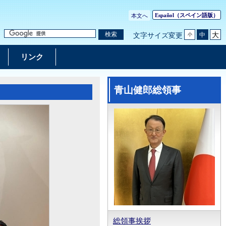
Español
（スペイン語版）
本文へ
大
検索
中
文字サイズ変更
小
リンク
青山健郎総領事
総領事挨拶