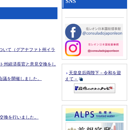
SNS
催しました
青山総領事は、クラウディア・クリスティーナ・ビジャセニョール・アギラル グアナフアト州経済長官と意見交換をしました。
行いました。
見交換を行いました。
ついて（グアナファト州イラ
ました。
。
アト州経済長官と意見交換をし
天皇皇后両陛下－令和を迎
会議を開催しました。
えて－
催しました
交換を行いました。