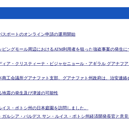
工会議所グアナファト支部、グアナファト州政府は、治安連絡会議を開
ス・ポトシ州の日本庭園を訪問しました。
ルシア・バルデス サン・ルイス・ポトシ州経済開発長官と意見交換を
パスポートのオンライン申請の運用開始
ルサ・デ・ベガ・アグアスカリエンテス州経済開発・科学技術長官と意
ス・オリベロス・アパセオ・エル・グランデ市長を訪問しました。
ッピングモール周辺におけるATM利用者を狙った強盗事案の発生に
使とともに、MAS JAPON EN EL BAJIO 2026の開会式に出席し
シコ大使とともに、第17回全国日系人大会（CONANI）に出席しました
ディア・クリスティーナ・ビジャセニョール・アギラル グアナフ
日系人大会（CONANI）の記者会見に出席しました。
本商工会議所グアナファト支部、グアナファト州政府は、治安連絡
工会議所グアナファト支部、グアナファト州政府は、治安連絡会議を開
る地震の発生及び津波の可能性
ルイス・ポトシ州の日本庭園を訪問しました。
・ガルシア・バルデス サン・ルイス・ポトシ州経済開発長官と意見