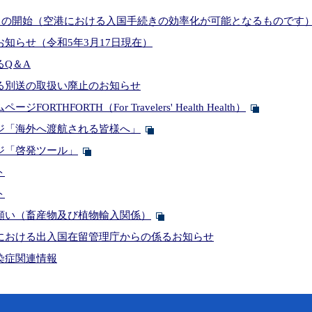
Webサービスの開始（空港における入国手続きの効率化が可能となるものです
知らせ（令和5年3月17日現在）
るQ＆A
る別送の取扱い廃止のお知らせ
RTHFORTH（For Travelers' Health Health）
ジ「海外へ渡航される皆様へ」
ジ「啓発ツール」
ト
ト
願い（畜産物及び植物輸入関係）
における出入国在留管理庁からの係るお知らせ
染症関連情報