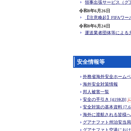
領事出張サービス（グ
令和8年6月26日
【注意喚起】FIFAワ
令和8年6月24日
運送業者団体等による
安全情報等
外務省海外安全ホームペ
海外安全対策情報
邦人被害一覧
安全の手引き [419KB]
安全対策の基本資料 [7.6
海外に渡航される皆様へ
グアナファト州治安当局が
グアナファト空港におけ