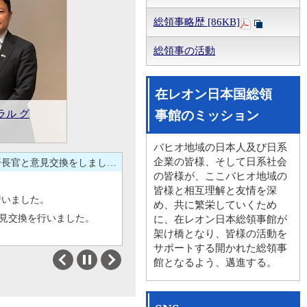
総領事略歴 [86KB]
総領事の活動
ました。
。
在レオン日本国総領
府は、治
ル グ
開発長
開発・科
長を訪問
026の開
ANI）
府は、治
事館のミッション
催しました
ました。
た。
バヒオ地域の日本人及び日系
企業の皆様、そして日系社会
青山総領事は、クラウディア・クリスティーナ・ビジャセニョール・アギラル グアナフアト州経済長官と意見交換をしました。
の皆様が、ここバヒオ地域の
皆様と相互理解と友情を深
行いました。
め、共に繁栄していくため
見交換を行いました。
に、在レオン日本総領事館が
架け橋となり、皆様の活動を
サポートする開かれた総領事
ました。
館となるよう、邁進する。
Previous
Next
。